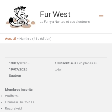
Aller
au
Fur'West
Men
contenu
Le Furry à Nantes et ses alentours
princ
Accueil
Nanthro (41e édition)
19/07/2025 -
18 inscrit-e-s
/ ∞ places au
19/07/2025
total
Sautron
Membres inscrits
Wolfnitou
L'humain Du Coin Là
Ruzdrakeid