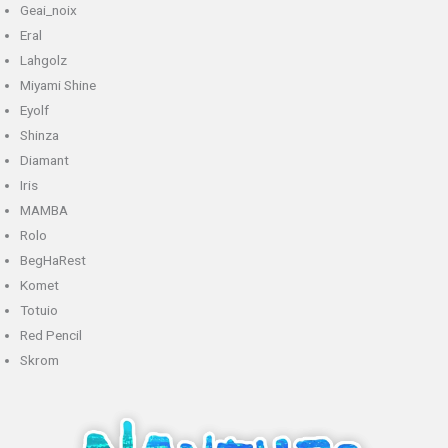
Geai_noix
Eral
Lahgolz
Miyami Shine
Eyolf
Shinza
Diamant
Iris
MAMBA
Rolo
BegHaRest
Komet
Totuio
Red Pencil
Skrom