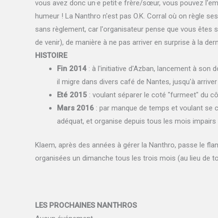
vous avez donc un·e petit·e frère/sœur, vous pouvez l'em
humeur ! La Nanthro n'est pas O.K. Corral où on règle se
sans règlement, car l'organisateur pense que vous êtes s
de venir), de manière à ne pas arriver en surprise à la der
HISTOIRE
Fin 2014
: à l'initiative d'Azban, lancement à son
il migre dans divers café de Nantes, jusqu'à arrive
Eté 2015
: voulant séparer le coté "furmeet" du cô
Mars 2016
: par manque de temps et voulant se c
adéquat, et organise depuis tous les mois impairs
Klaem, après des années à gérer la Nanthro, passe le fl
organisées un dimanche tous les trois mois (au lieu de t
LES PROCHAINES NANTHROS