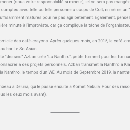
mener (sous votre responsabilité si mineur), iel ne sera pas mangé·
s comptes avec telle ou telle personne à coups de Colt, ni même un 
uffisamment matures pour ne pas agir bêtement. Également, pensez à v
nière minute à l'improviste, car ça complique la tâche de l'organisateu
 domicile des café-crayons. Après quelques mois, en 2015, le café-cr
r au bar Le So Asian.
té "dessins" Azban crée "La Nanthro", petite furmeet pour les fur nan
onsacrer à des projets personnels, Azban transmet la Nanthro à Klae
 la Nanthro, le temps d'un WE. Au mois de Septembre 2019, la nanthr
ambeau à Deluna, qui le passe ensuite à Komet Nebula. Pour des rais
ous les deux mois avant).