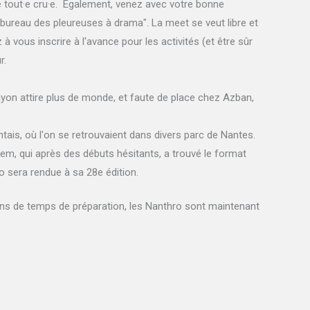
e tout·e cru·e. Également, venez avec votre bonne
"bureau des pleureuses à drama". La meet se veut libre et
ous inscrire à l'avance pour les activités (et être sûr
r.
ayon attire plus de monde, et faute de place chez Azban,
tais, où l'on se retrouvaient dans divers parc de Nantes.
m, qui après des débuts hésitants, a trouvé le format
o sera rendue à sa 28e édition.
ons de temps de préparation, les Nanthro sont maintenant