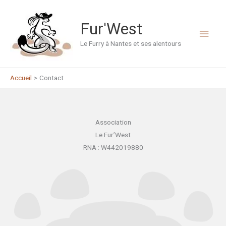
Aller
au
Fur'West
Men
contenu
Le Furry à Nantes et ses alentours
princ
Accueil
Contact
Association
Le Fur’West
RNA : W442019880