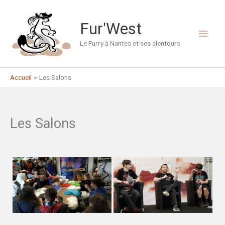
Aller
au
Fur'West
Men
contenu
Le Furry à Nantes et ses alentours
princ
Accueil
Les Salons
Les Salons