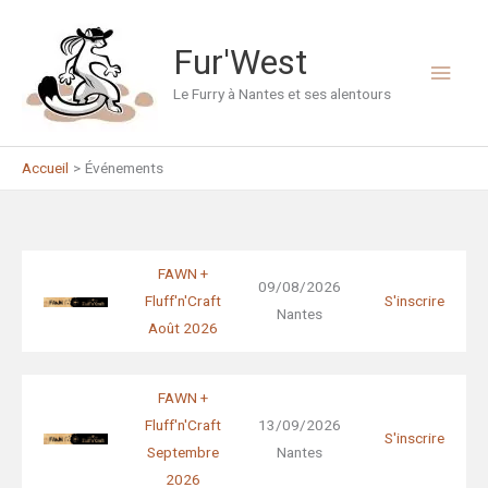
Aller
au
Fur'West
Men
contenu
Le Furry à Nantes et ses alentours
princ
Accueil
Événements
FAWN +
09/08/2026
Fluff'n'Craft
S'inscrire
Nantes
Août 2026
FAWN +
Fluff'n'Craft
13/09/2026
S'inscrire
Septembre
Nantes
2026