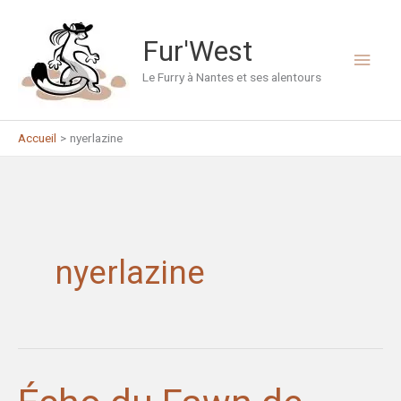
Aller
au
Fur'West
Men
contenu
Le Furry à Nantes et ses alentours
princ
Accueil
nyerlazine
nyerlazine