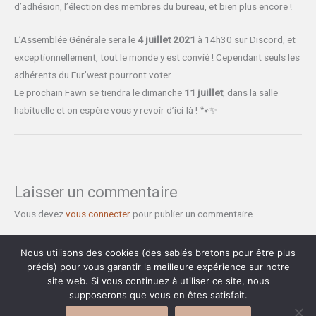
d’adhésion
,
l’élection des membres du bureau
, et bien plus encore !
L’Assemblée Générale sera le
4 juillet 2021
à 14h30 sur Discord, et
exceptionnellement, tout le monde y est convié ! Cependant seuls les
adhérents du Fur’west pourront voter.
Le prochain Fawn se tiendra le dimanche
11 juillet
, dans la salle
habituelle et on espère vous y revoir d’ici-là ! 🐾✨
Laisser un commentaire
Vous devez
vous connecter
pour publier un commentaire.
Nous utilisons des cookies (des sablés bretons pour être plus
précis) pour vous garantir la meilleure expérience sur notre
site web. Si vous continuez à utiliser ce site, nous
supposerons que vous en êtes satisfait.