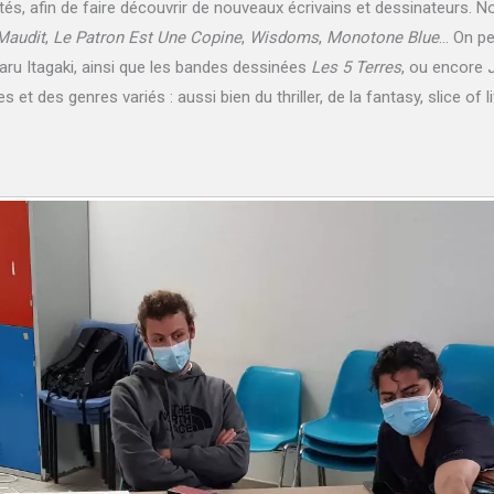
és, afin de faire découvrir de nouveaux écrivains et dessinateurs.
 Maudit
,
Le Patron Est Une Copine
,
Wisdoms
,
Monotone Blue
… On pe
ru Itagaki, ainsi que les bandes dessinées
Les 5 Terres
, ou encore
 et des genres variés : aussi bien du thriller, de la fantasy, slice of l