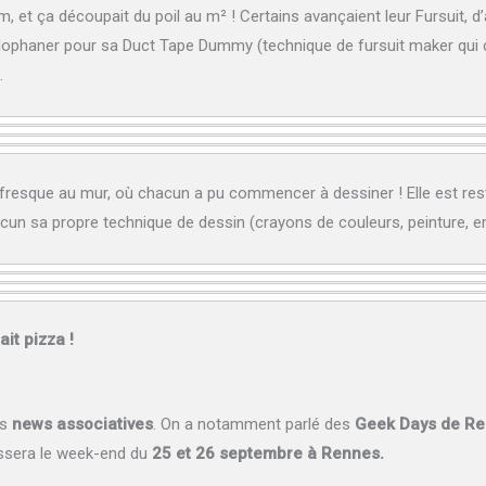
, et ça découpait du poil au m² ! Certains avançaient leur Fursuit, 
ellophaner pour sa Duct Tape Dummy (technique de fursuit maker qui 
.
e fresque au mur, où chacun a pu commencer à dessiner ! Elle est res
acun sa propre technique de dessin (crayons de couleurs, peinture, en
ait pizza !
es
news associatives
. On a notamment parlé des
Geek Days de R
assera le week-end du
25 et 26 septembre à Rennes.